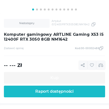
Artykuł:
Niedostępny
i512400FRTX30508GNM1642
Komputer gamingowy ARTLINE Gaming X53 i5
12400F RTX 3050 8GB NM1642
Zostawić opinię
Kod:
00-00002486
-- ---
Zł
Kup
Raport dostępności