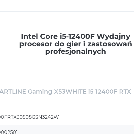
Intel Core i5-12400F Wydajny
procesor do gier i zastosowań
profesjonalnych
Intel Core i5-12400F to wydajny procesor z
rodziny Alder Lake, dedykowany dla
użytkowników poszukujących optymalnego
balansu między ceną a wydajnością. Ten 6-
ARTLINE Gaming X53WHITE i5 12400F RTX
rdzeniowy procesor oferuje 12 wątków, co
umożliwia płynne działanie nawet podczas
intensywnego multitaskingu. Z taktowaniem
400FRTX30508GSN3242W
bazowym wynoszącym 2.5 GHz i maksymalnym
do 4.4 GHz, i5-12400F zapewnia znakomitą
0002501