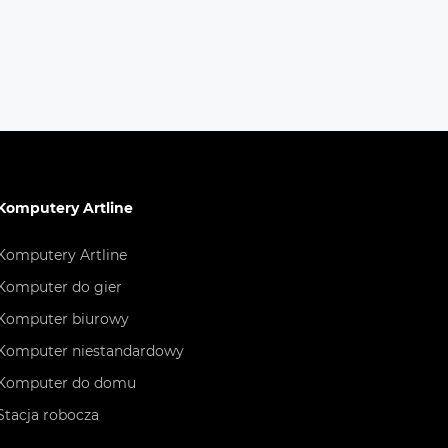
Komputery Artline
Komputery Artline
Komputer do gier
Komputer biurowy
Komputer niestandardowy
Komputer do domu
Stacja robocza