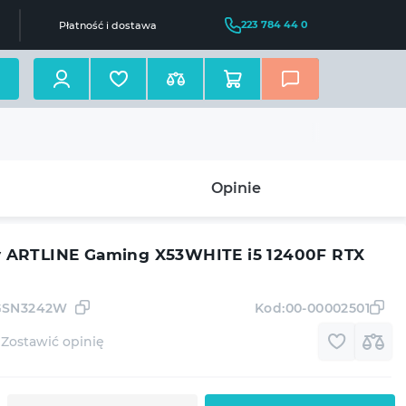
223 784 44 0
Płatność i dostawa
Opinie
ARTLINE Gaming X53WHITE i5 12400F RTX
8GSN3242W
Kod:
00-00002501
Zostawić opinię