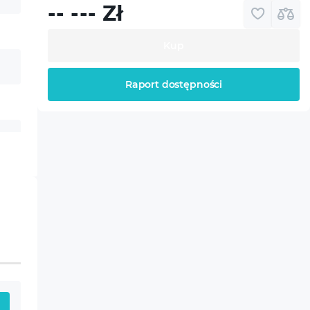
-- ---
Zł
Kup
Raport dostępności