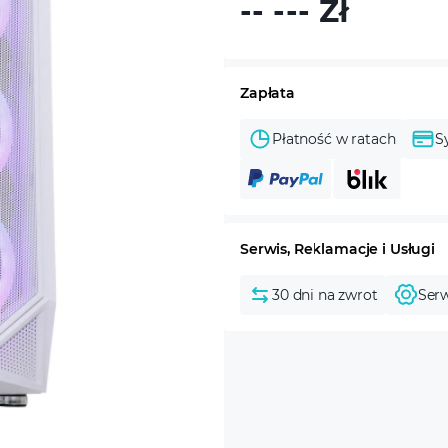
-- ---
Zł
Zapłata
Płatność w ratach
S
Serwis, Reklamacje i Usługi
30 dni na zwrot
Serw