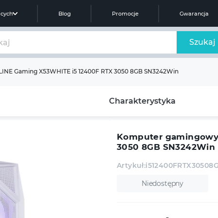
ących
Blog
Promocje
Gwarancja
Szukaj
INE Gaming X53WHITE i5 12400F RTX 3050 8GB SN3242Win
Charakterystyka
Komputer gamingowy 
3050 8GB SN3242Win
Artykuł:
i512400FRTX3050
Niedostępny