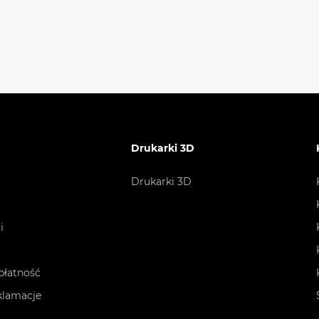
ows 11 Home
latory z adresowalnym podświetleniem RGB
wanie podświetleniem LED wentylatora
Drukarki 3D
wane szkło o grubości 4mm na panelu bocznym
Drukarki 3D
 przeciwpyłowy na panelu górnym i przednim
i
kowydajny dysk SSD NVME
płatność
cz z certyfikatem 80+ Silver
eklamacje
ny cooler powietrzny na procesorze