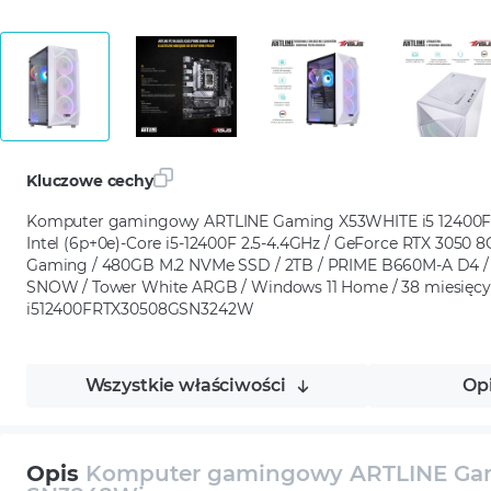
Kluczowe cechy
Komputer gamingowy ARTLINE Gaming X53WHITE i5 12400F
Intel (6p+0e)-Core i5-12400F 2.5-4.4GHz / GeForce RTX 3050
Gaming / 480GB M.2 NVMe SSD / 2TB / PRIME B660M-A D4 / 
SNOW / Tower White ARGB / Windows 11 Home / 38 miesięcy
i512400FRTX30508GSN3242W
Wszystkie właściwości
Op
Opis
Komputer gamingowy ARTLINE Gam