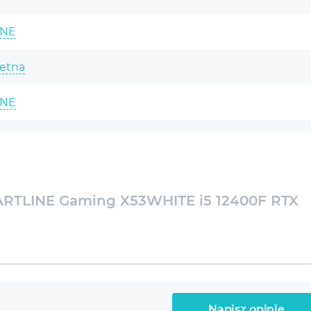
szybkość w grach i aplikacjach wymagających
dużych zasobów obliczeniowych.
INE
Warto zwrócić uwagę na fakt, że i5-12400F nie
posiada zintegrowanej grafiki, co oznacza
etna
konieczność użycia oddzielnej karty graficznej.
Dzięki temu jest to idealny wybór dla graczy i
INE
twórców treści, którzy potrzebują potężnej
wydajności GPU.
HITE
 (6p+0e)-Core i5-12400F 2.5-4.4GHz
RTLINE Gaming X53WHITE i5 12400F RTX
r White ARGB
ce RTX 3050 8GB
 DDR4-3200 Gaming
Napisz opinię