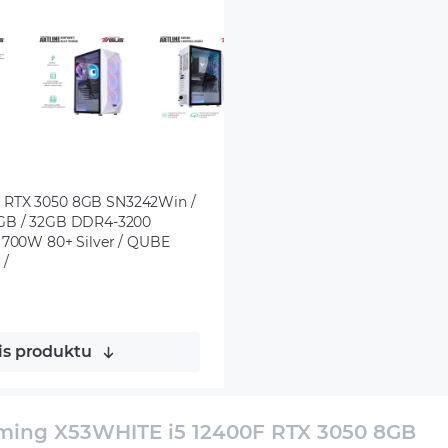
 RTX 3050 8GB SN3242Win /
 8GB / 32GB DDR4-3200
700W 80+ Silver / QUBE
 /
is produktu
ing X53WHITE i5 12400F RTX 3050 8GB