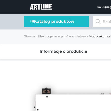
Do kupuj
Katalog produktów
Moduł akumul
Główna
Elektrogeneracja
Akumulatory
Informacje o produkcie