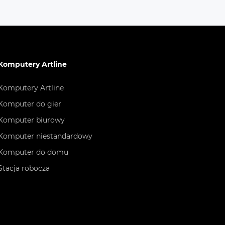
Komputery Artline
Komputery Artline
Komputer do gier
Komputer biurowy
Komputer niestandardowy
Komputer do domu
Stacja robocza