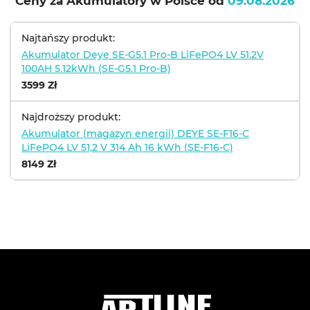
Ceny za Akumulatory w Polsce od
09.08.2026
Najtańszy produkt:
Akumulator Deye SE-G5.1 Pro-B LiFePO4 LV 51.2V
100AH 5.12kWh (SE-G5.1 Pro-B)
3599 Zł
Najdroższy produkt:
Akumulator (magazyn energii) DEYE SE-F16-С
LiFePO4 LV 51,2 V 314 Ah 16 kWh (SE-F16-С)
8149 Zł