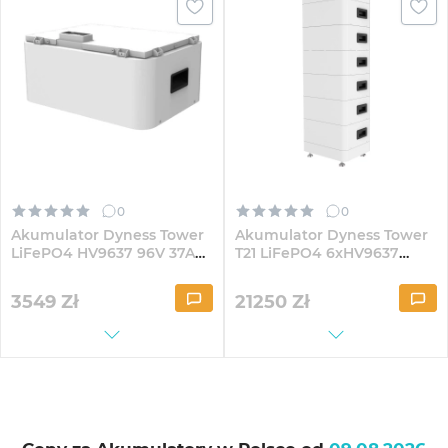
0
0
Akumulator Dyness Tower
Akumulator Dyness Tower
LiFePO4 HV9637 96V 37Ah
T21 LiFePO4 6xHV9637
3.55kWh bez BMS (HV9637)
576V 37Ah 21.31kWh z BMS
(TowerT21)
3549
Zł
21250
Zł