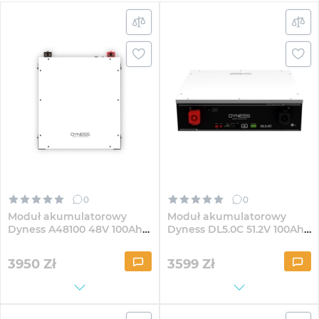
0
0
Moduł akumulatorowy
Moduł akumulatorowy
Dyness A48100 48V 100Ah
Dyness DL5.0C 51.2V 100Ah
4.8kWh LiFePo4
51.2kWh LiFePo4
3950
Zł
3599
Zł