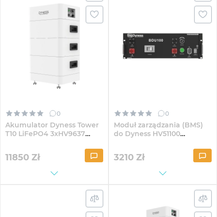
0
0
Akumulator Dyness Tower
Moduł zarządzania (BMS)
T10 LiFePO4 3xHV9637
do Dyness HV51100
288V 37Ah 10.66kWh z BMS
(BDU100)
(TowerT10)
11850
Zł
3210
Zł