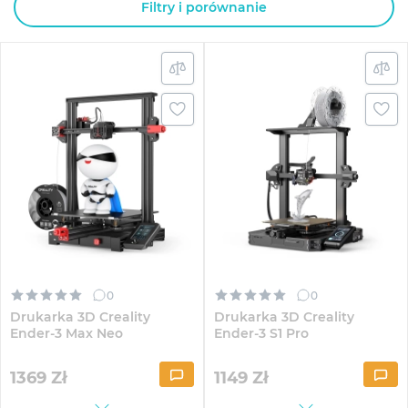
Filtry i porównanie
0
0
Drukarka 3D Creality
Drukarka 3D Creality
Ender-3 Max Neo
Ender-3 S1 Pro
1369
Zł
1149
Zł