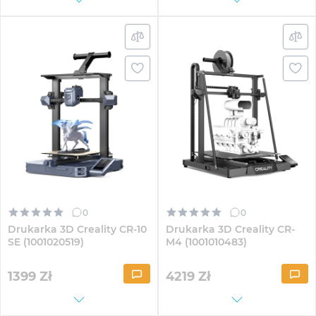
0
0
Drukarka 3D Creality CR-10
Drukarka 3D Creality CR-
SE (1001020519)
M4 (1001010483)
1399
Zł
4219
Zł