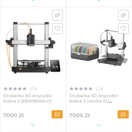
0
0
Drukarka 3D Anycubic
Drukarka 3D Anycubic
Kobra 3 (KB30BK0A-O)
Kobra 3 combo EU
(K3CBBK0A-O)
7000
Zł
7000
Zł