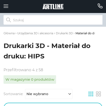
Materiał do druku: H
Główna
Urządzenia 3D i akcesoria
Drukarki 3D
Drukarki 3D - Materiał do
druku: HIPS
Przefiltrowano 4 z 58
W magazynie 0 produktów
Sortowanie:
Nie wybrano