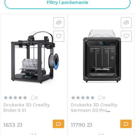
Filtry i porównanie
0
0
Drukarka 3D Creality
Drukarka 3D Creality
Ender-5 S1
Sermoon D3 Pro
(1002070061)
1633
Zł
11790
Zł