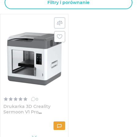
Filtry i porównanie
0
Drukarka 3D Creality
Sermoon V1 Pro
(1002080017)