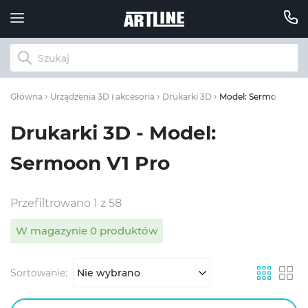
Model: Sermoon V1 P
Główna
Urządzenia 3D i akcesoria
Drukarki 3D
Drukarki 3D - Model:
Sermoon V1 Pro
Przefiltrowano 1 z 58
W magazynie 0 produktów
Sortowanie:
Nie wybrano