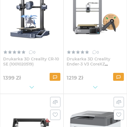
0
0
Drukarka 3D Creality CR-10
Drukarka 3D Creality
SE (1001020519)
Ender-3 V3 CoreXZ
(1001020546)
1399
Zł
1219
Zł