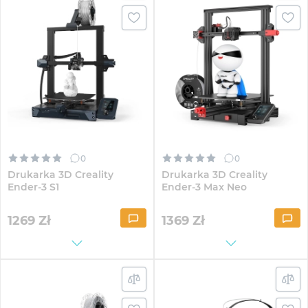
0
0
Drukarka 3D Creality
Drukarka 3D Creality
Ender-3 S1
Ender-3 Max Neo
1269
Zł
1369
Zł