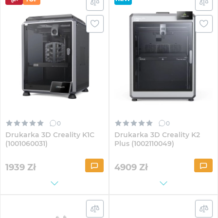
0
0
Drukarka 3D Creality K1C
Drukarka 3D Creality K2
(1001060031)
Plus (1002110049)
1939
Zł
4909
Zł