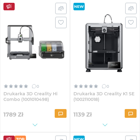
0
0
Drukarka 3D Creality Hi
Drukarka 3D Creality K1 SE
Combo (1001010498)
(1002110018)
1789
Zł
1139
Zł