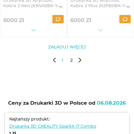
Drukarka 3D Anycubic
Drukarka 3D Anycubic
Kobra 2 Neo (KNVA0BK-Y-
Kobra 2 Plus (K2PB0BK-Y-
O)
O)
6000
Zł
6000
Zł
ZAŁADUJ WIĘCEJ
1
2
Ceny za Drukarki 3D w Polsce od
06.08.2026
Najtańszy produkt:
Drukarka 3D CREALITY SparkX i7 Combo
1 Zł