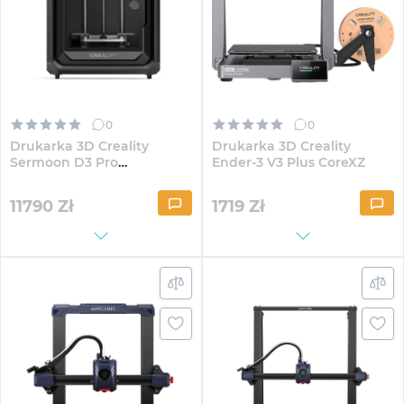
0
0
Drukarka 3D Creality
Drukarka 3D Creality
Sermoon D3 Pro
Ender-3 V3 Plus CoreXZ
(1002070061)
11790
Zł
1719
Zł