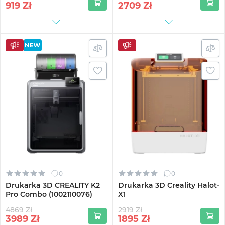
919
Zł
2709
Zł
0
0
Drukarka 3D CREALITY K2
Drukarka 3D Creality Halot-
Pro Combo (1002110076)
X1
4869 Zł
2919 Zł
3989
Zł
1895
Zł