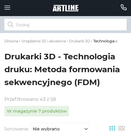
Technologia druku: 
Główna
Urządzenia 3D i akcesoria
Drukarki 3D
Drukarki 3D - Technologia
druku: Metoda formowania
sekwencyjnego (FDM)
Przefiltrowano 43 z 58
W magazynie 7 produktów
Sortowanie:
Nie wybrano