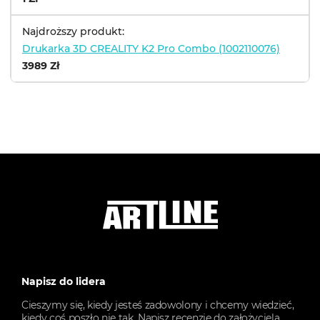
Najdroższy produkt:
Drukarka 3D CREALITY K2 Pro Combo (1002110076)
3989 Zł
Napisz do lidera
Cieszymy się, kiedy jesteś zadowolony i chcemy wiedzieć,
kiedy coś poszło nie tak. Napisz recenzję do założyciela