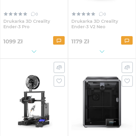
0
0
Drukarka 3D Creality
Drukarka 3D Creality
Ender-3 Pro
Ender-3 V2 Neo
1099
Zł
1179
Zł