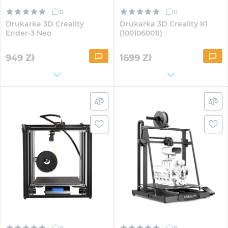
0
0
Drukarka 3D Creality
Drukarka 3D Creality K1
Ender-3 Neo
(1001060011)
949
Zł
1699
Zł