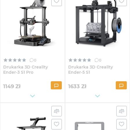
0
0
Drukarka 3D Creality
Drukarka 3D Creality
Ender-3 S1 Pro
Ender-5 S1
1149
Zł
1633
Zł