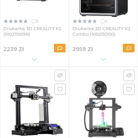
0
0
Drukarka 3D CREALITY K2
Drukarka 3D CREALITY K2
(1002110098)
Combo (1002110100)
2239
Zł
2959
Zł