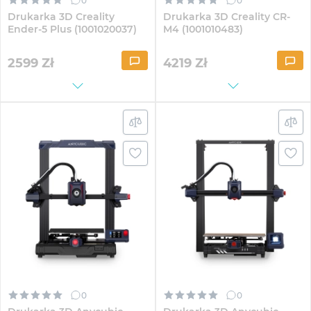
0
0
Drukarka 3D Creality
Drukarka 3D Creality CR-
Ender-5 Plus (1001020037)
M4 (1001010483)
2599
Zł
4219
Zł
0
0