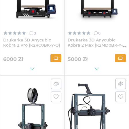
0
0
Drukarka 3D Anycubic
Drukarka 3D Anycubic
Kobra 2 Pro (K2RC0BK-Y-O)
Kobra 2 Max (K2MD0BK-Y-
O)
6000
Zł
5000
Zł