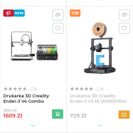
0
0
Drukarka 3D Creality
Drukarka 3D Creality
Ender-3 V4 Combo
Ender-3 V3 SE (1001020514)
1819 Zł
1609
Zł
729
Zł