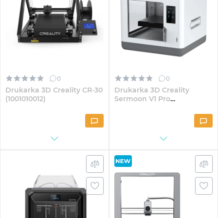
0
0
Drukarka 3D Creality CR-30
Drukarka 3D Creality
(1001010012)
Sermoon V1 Pro
(1002080017)