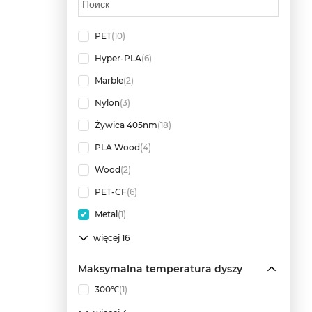
PET
(10)
Hyper-PLA
(6)
Marble
(2)
Nylon
(3)
Żywica 405nm
(18)
PLA Wood
(4)
Wood
(2)
PET-CF
(6)
Metal
(1)
więcej 16
Maksymalna temperatura dyszy
300℃
(1)