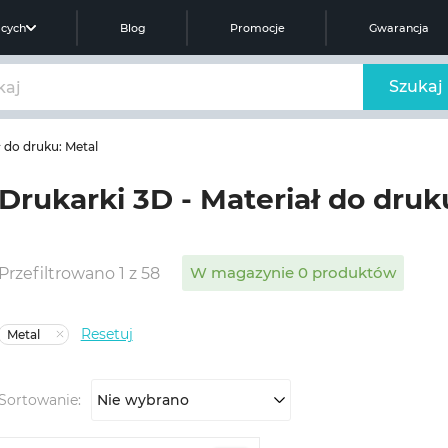
ących
Blog
Promocje
Gwarancja
Szukaj
ł do druku: Metal
Drukarki 3D - Materiał do druk
W magazynie 0 produktów
Przefiltrowano 1 z 58
Resetuj
Metal
Sortowanie:
Nie wybrano