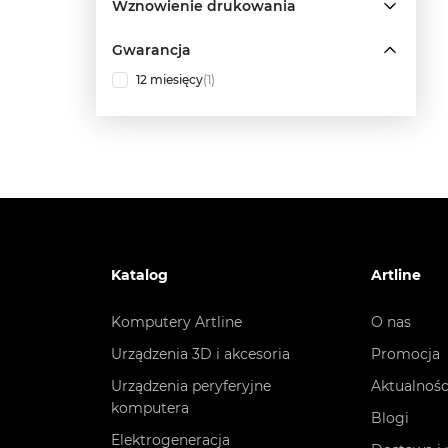
Wznowienie drukowania
Gwarancja
12 miesięcy
(1)
Katalog
Artline
Komputery Artline
O nas
Urządzenia 3D i akcesoria
Promocja
Urządzenia peryferyjne
Aktualnośc
komputera
Blogi
Elektrogeneracja