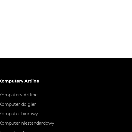
Komputery Artline
Komputery Artline
Komputer do gier
Komputer biurowy
Komputer niestandardowy