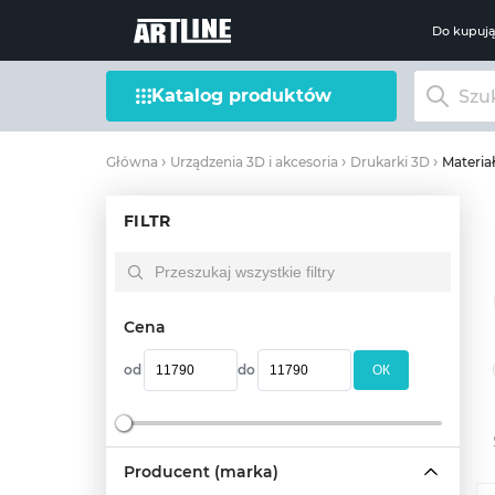
Do kupuj
Katalog produktów
Materia
Główna
Urządzenia 3D i akcesoria
Drukarki 3D
FILTR
Cena
od
do
OК
Producent (marka)