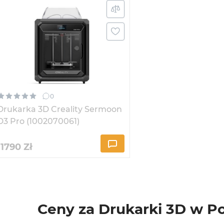
0
Drukarka 3D Creality Sermoon
D3 Pro (1002070061)
11790
Zł
Ceny za Drukarki 3D w P