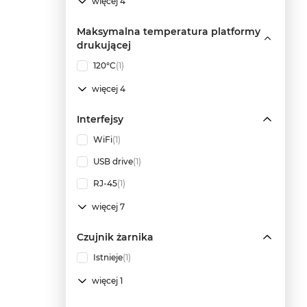
więcej 4
Maksymalna temperatura platformy
drukującej
120°C
(1)
więcej 4
Interfejsy
WiFi
(1)
USB drive
(1)
RJ-45
(1)
więcej 7
Czujnik żarnika
Istnieje
(1)
więcej 1