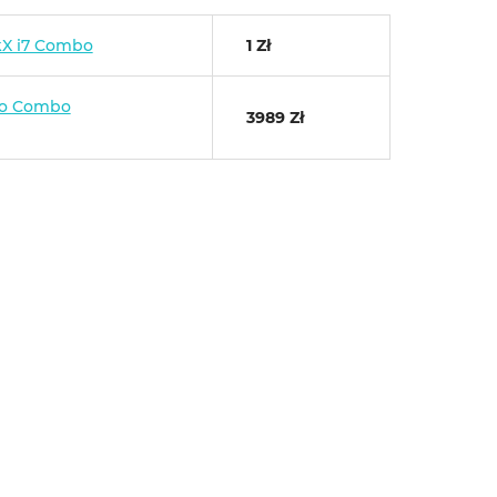
kX i7 Combo
1 Zł
ro Combo
3989 Zł