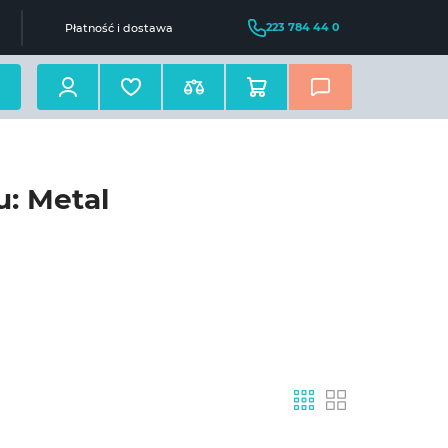
223 784 44 0
Płatność i dostawa
u: Metal