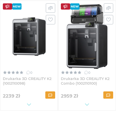
0
0
Drukarka 3D CREALITY K2
Drukarka 3D CREALITY K2
(1002110098)
Combo (1002110100)
2239
Zł
2959
Zł