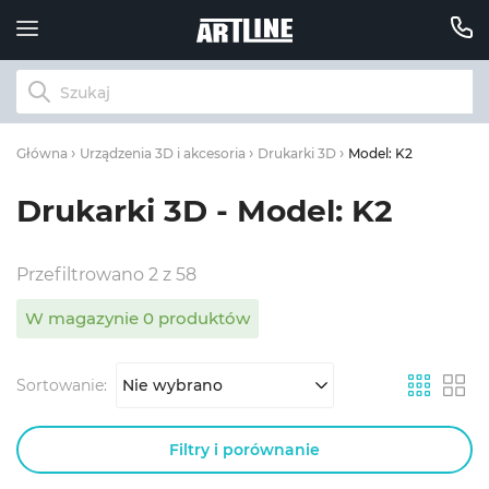
Model: K2
Główna
Urządzenia 3D i akcesoria
Drukarki 3D
Drukarki 3D - Model: K2
Przefiltrowano 2 z 58
W magazynie 0 produktów
Sortowanie:
Nie wybrano
Filtry i porównanie