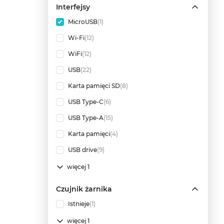
Interfejsy
MicroUSB
(1)
Wi-Fi
(12)
WiFi
(12)
USB
(22)
Karta pamięci SD
(8)
USB Type-C
(6)
USB Type-A
(15)
Karta pamięci
(4)
USB drive
(9)
więcej 1
Czujnik żarnika
Istnieje
(1)
więcej 1