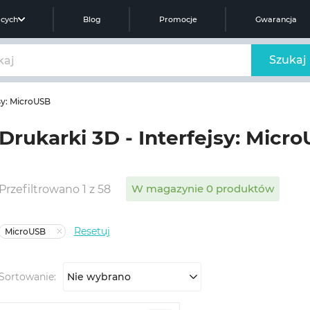
ących
Blog
Promocje
Gwarancja
Szukaj
jsy: MicroUSB
Drukarki 3D - Interfejsy: Micr
W magazynie 0 produktów
Przefiltrowano 1 z 58
Resetuj
MicroUSB
Sortowanie:
Nie wybrano