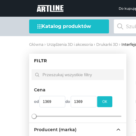
Do kupuj
Katalog produktów
Interfe
Główna
Urządzenia 3D i akcesoria
Drukarki 3D
FILTR
Cena
od
do
OК
Producent (marka)