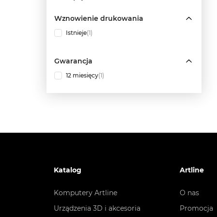
Wznowienie drukowania
Istnieje
(1)
Gwarancja
12 miesięcy
(1)
Katalog
Artline
Komputery Artline
O nas
Urządzenia 3D i akcesoria
Promocja