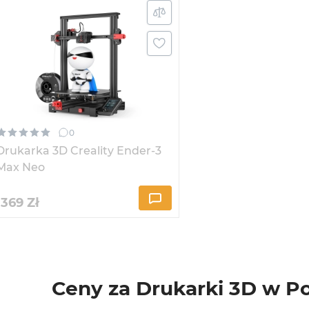
0
Drukarka 3D Creality Ender-3
Max Neo
1369
Zł
Ceny za Drukarki 3D w P