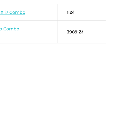
kX i7 Combo
1 Zł
ro Combo
3989 Zł