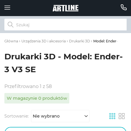
Model: Ender-3 V3 SE
Główna
Urządzenia 3D i akcesoria
Drukarki 3D
Drukarki 3D - Model: Ender-
3 V3 SE
Przefiltrowano 1 z 58
W magazynie 0 produktów
Sortowanie:
Nie wybrano