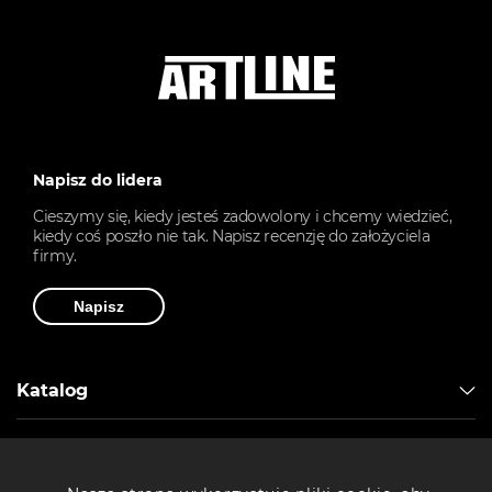
Napisz do lidera
Cieszymy się, kiedy jesteś zadowolony i chcemy wiedzieć,
kiedy coś poszło nie tak. Napisz recenzję do założyciela
firmy.
Napisz
Katalog
Artline