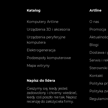
Katalog
Artline
Komputery Artline
O nas
Urządzenia 3D i akcesoria
Promocja
Urządzenia peryferyjne
Aktualnośc
komputera
Blogi
Elektrogeneracja
Dostawa i 
Podzespoły komputerowe
Serwis i r
Mapa witryny
Sterowniki
Kontakt
Napisz do lidera
Polityka p
Cieszymy się, kiedy jesteś
Polityka z
zadowolony i chcemy wiedzieć,
kiedy coś poszło nie tak. Napisz
Regulami
recenzję do założyciela firmy.