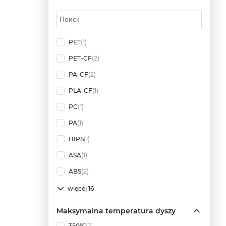
PET
(1)
PET-CF
(2)
PA-CF
(2)
PLA-CF
(1)
PC
(1)
PA
(1)
HIPS
(1)
ASA
(1)
ABS
(2)
więcej 16
Maksymalna temperatura dyszy
350℃
(1)