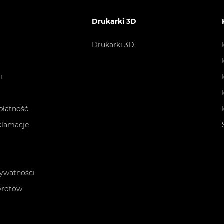
Drukarki 3D
Drukarki 3D
i
płatność
eklamacje
rywatności
wrotów
n