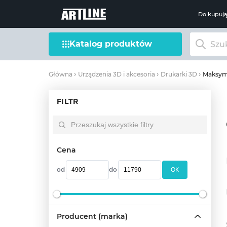
Do kupuj
Katalog produktów
Maksyma
Główna
Urządzenia 3D i akcesoria
Drukarki 3D
FILTR
Cena
od
do
OК
Producent (marka)