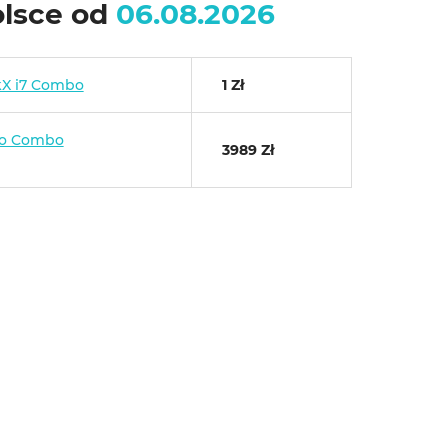
olsce od
06.08.2026
kX i7 Combo
1 Zł
ro Combo
3989 Zł