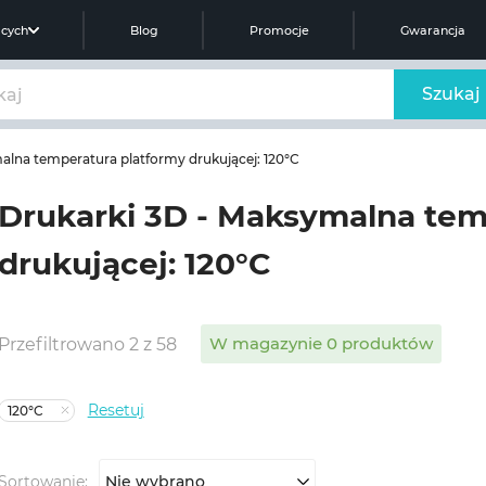
ących
Blog
Promocje
Gwarancja
Szukaj
lna temperatura platformy drukującej: 120°C
Drukarki 3D - Maksymalna tem
drukującej: 120°C
W magazynie 0 produktów
Przefiltrowano 2 z 58
Resetuj
120°C
Sortowanie:
Nie wybrano