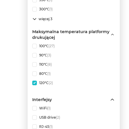
300℃
(1)
więcej 3
Maksymalna temperatura platformy
drukującej
100℃
(27)
90℃
(3)
110℃
(8)
80℃
(1)
120°C
(2)
Interfejsy
WiFi
(1)
USB drive
(2)
RJ-45
(1)