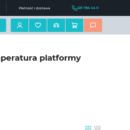
223 784 44 0
Płatność i dostawa
peratura platformy