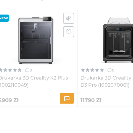
0
0
Drukarka 3D Creality K2 Plus
Drukarka 3D Crealit
(1002110049)
D3 Pro (1002070061)
4909
Zł
11790
Zł