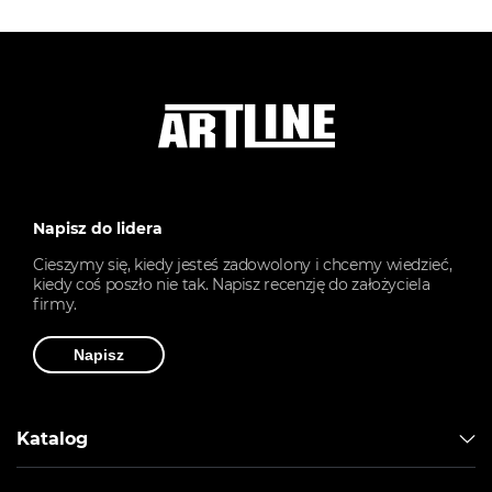
Napisz do lidera
Cieszymy się, kiedy jesteś zadowolony i chcemy wiedzieć,
kiedy coś poszło nie tak. Napisz recenzję do założyciela
firmy.
Napisz
Katalog