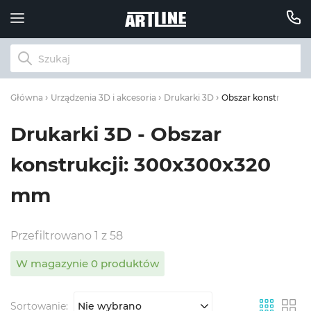
Obszar konstrukcji:
Główna
Urządzenia 3D i akcesoria
Drukarki 3D
Drukarki 3D - Obszar
konstrukcji: 300x300x320
mm
Przefiltrowano 1 z 58
W magazynie 0 produktów
Sortowanie:
Nie wybrano