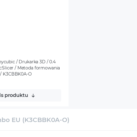
cubic / Drukarka 3D / 0.4
ubicSlicer / Metoda formowania
y / K3CBBK0A-O
is produktu
ombo EU (K3CBBK0A-O)