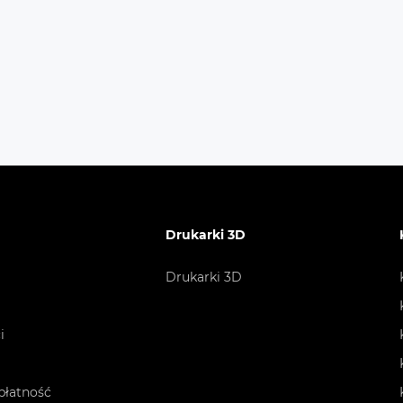
owy, 4,3"
bicSlicer
ukcja obsługi
Drukarki 3D
owanie
Drukarki 3D
rka 3D
i
x504.7x483
płatność