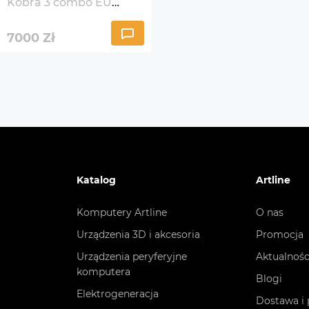
Kobra 3 combo EU
3MF
(K3CBBK0A-O)
7000
Zł
Wyświetlacz
Dotyk
Interfejsy
USB
Oprogramowanie
Anycu
Wyposażenie dodatkowe
Instr
Katalog
Artline
Opak
Komputery Artline
O nas
Druka
Urządzenia 3D i akcesoria
Promocja
Wymiary produktu (bez opakowania),
Urządzenia peryferyjne
Aktualnośc
452.9
mm
komputera
Blogi
Kraj pochodzenia towaru
Chiny
Elektrogeneracja
Dostawa i 