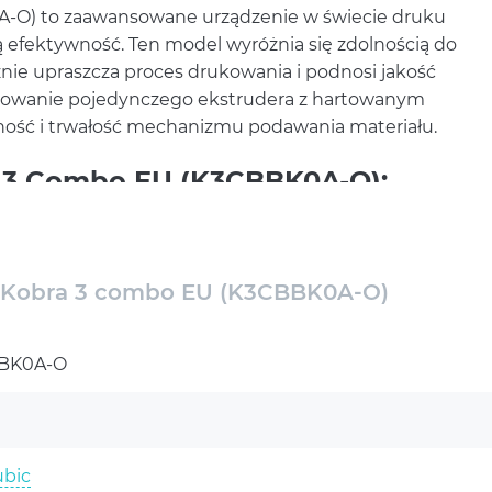
-O) to zaawansowane urządzenie w świecie druku
ą efektywność. Ten model wyróżnia się zdolnością do
cznie upraszcza proces drukowania i podnosi jakość
osowanie pojedynczego ekstrudera z hartowanym
ość i trwałość mechanizmu podawania materiału.
 3 Combo EU (K3CBBK0A-O):
ość
 PEI, co gwarantuje doskonałą przyczepność materiału
ran dotykowy o przekątnej 4,3 cala sprawia, że
 Kobra 3 combo EU (K3CBBK0A-O)
ważne zarówno dla początkujących, jak i
ć druku wynosząca 600 mm/s pozwala na realizację
BK0A-O
towalnym czasie. Warto również zauważyć, że
co rozszerza możliwości używania różnych typów
ządzenia przez USB, Wi-Fi, a nawet usługi
bic