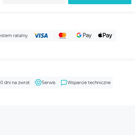
ystem ratalny
30 dni na zwrot
Serwis
Wsparcie techniczne