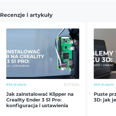
Naturalnego zużycia ma
Napraw dokonanych prz
Inne warunki:
ABS
Gwarancja producenta n
Recenzje i artykuły
przepisów o rękojmi za
Może Center Sp. z o.o. 
ASA
urządzenia.
PET
PA
HIPS
Średnica dyszy
0.4 
#3d-drukarki
15.07.2024
#3d-drukarki
Średnica filamentu
1.75 
Jak zainstalować Klipper na
Puste pr
Creality Ender 3 S1 Pro:
3D: jak j
Obszar konstrukcji
250x
konfiguracja i ustawienia