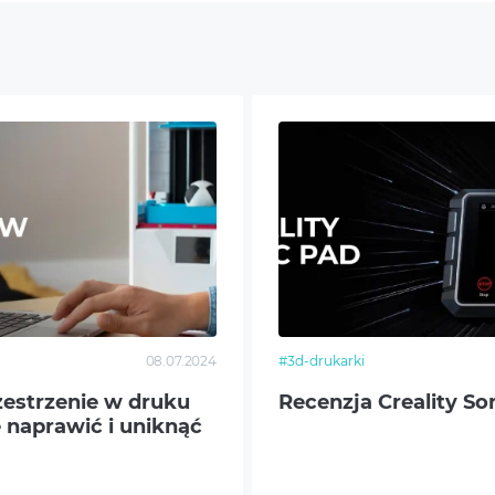
teriałów eksploatacyjnych.
ez nieautoryzowane serwisy.
ie wyłącza, nie ogranicza ani nie zawiesza uprawnień konsumen
 wady rzeczy sprzedanej.
nie ponosi odpowiedzialności za szkody pośrednie lub wtórne wy
mm
08.07.2024
#3d-drukarki
mm
zestrzenie w druku
Recenzja Creality So
e naprawić i uniknąć
250x260 mm