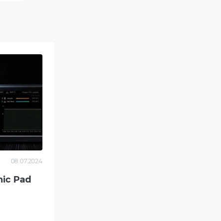
ta wynikających z
nikające z użytkowania
08.07.2024
nic Pad