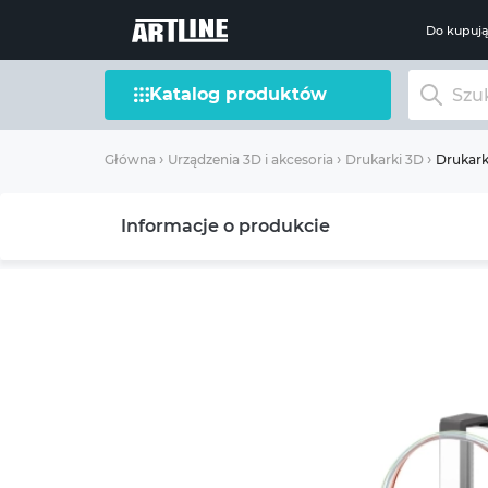
Do kupuj
Katalog produktów
Drukar
Główna
Urządzenia 3D i akcesoria
Drukarki 3D
Informacje o produkcie