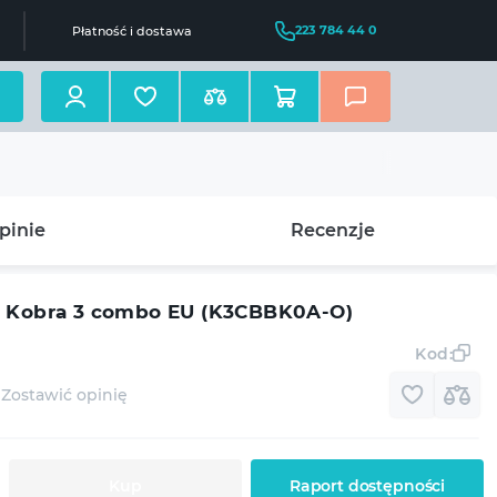
223 784 44 0
Płatność i dostawa
pinie
Recenzje
c Kobra 3 combo EU (K3CBBK0A-O)
Kod:
Zostawić opinię
Kup
Raport dostępności