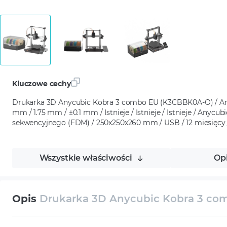
Kluczowe cechy
Drukarka 3D Anycubic Kobra 3 combo EU (K3CBBK0A-O) / Any
mm / 1.75 mm / ±0.1 mm / Istnieje / Istnieje / Istnieje / Anyc
sekwencyjnego (FDM) / 250x250x260 mm / USB / 12 miesięc
Wszystkie właściwości
Op
Opis
Drukarka 3D Anycubic Kobra 3 c