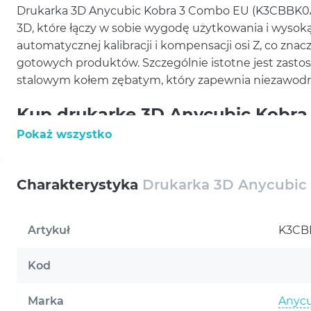
Drukarka 3D Anycubic Kobra 3 Combo EU (K3CBBK0A
3D, które łączy w sobie wygodę użytkowania i wysok
automatycznej kalibracji i kompensacji osi Z, co zna
gotowych produktów. Szczególnie istotne jest zast
stalowym kołem zębatym, który zapewnia niezawodn
Kup drukarkę 3D Anycubic Kobra
wysoka prędkość i wielofunkcyjn
Pokaż wszystko
Platforma drukarki wykonana jest ze stali z powłoką
do druku i łatwość usuwania gotowych produktów. Ek
Charakterystyka
Drukarka 3D Anycubic
obsługa drukarki jest intuicyjna i dostępna, co jest 
doświadczonych użytkowników. Maksymalna prędkoś
Artykuł
K3CB
nawet dużych i skomplikowanych projektów w akcep
temperatura gorącej platformy może osiągać 110°C, 
Kod
plastików, w tym PLA, PETG i ABS.
Warunki gwarancji
Dodatkowym atutem jest możliwość podłączenia do ur
Marka
Anycu