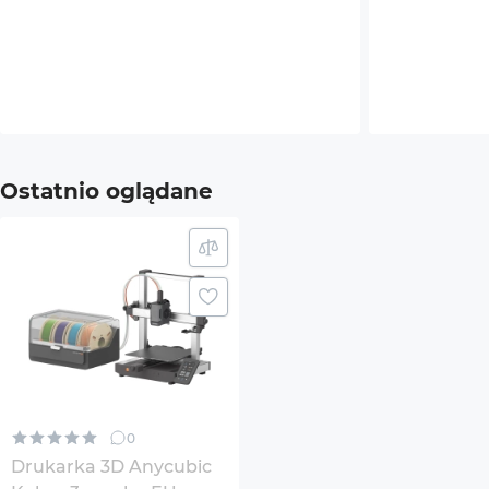
Szybkość druku
600 
Dokładność druku
±0.1
Automatyczne poziomowanie
Istnie
Czujnik żarnika
Istnie
Ostatnio oglądane
Wznowienie drukowania
Istnie
Maksymalna temperatura dyszy
300℃
Maksymalna temperatura platformy
100℃
drukującej
Obsługiwany typ plików
STL
0
OBJ
Drukarka 3D Anycubic