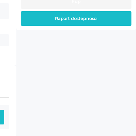
Kup
Raport dostępności
ów użytkowania w
ch konsumenta (Dz.U. z
ą przewidzianą w polskim
er, moduł grzewczy,
nie są objęte gwarancją.
awnione w okresie
sunięty numer seryjny i
, wymiany, obniżenia
 być odnowione, lecz
rukcją obsługi.
erząt, transportem.