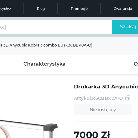
ących
Blog
Promocje
Gwarancja
Szukaj
ka 3D Anycubic Kobra 3 combo EU (K3CBBK0A-O)
Charakterystyka
O
Drukarka 3D Anycubi
Artykuł:
K3CBBK0A-O
Niedostępny
7000
Zł