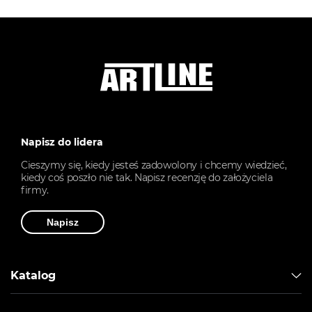
Napisz do lidera
Cieszymy się, kiedy jesteś zadowolony i chcemy wiedzieć,
kiedy coś poszło nie tak. Napisz recenzję do założyciela
firmy.
Napisz
Katalog