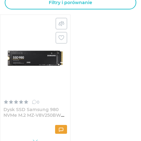
Filtry i porównanie
0
Dysk SSD Samsung 980
NVMe M.2 MZ-V8V250BW
250 GB