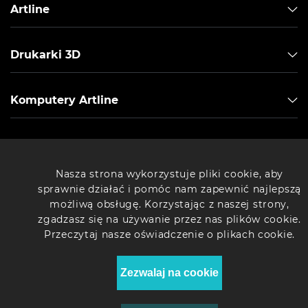
Artline
Drukarki 3D
Komputery Artline
© 2026 Sklep internetowy "Artline" - Najlepsze komputery w
Nasza strona wykorzystuje pliki cookie, aby
Polsce.
sprawnie działać i pomóc nam zapewnić najlepszą
możliwą obsługę. Korzystając z naszej strony,
zgadzasz się na używanie przez nas plików cookie.
Przeczytaj nasze oświadczenie o plikach cookie.
Zezwalaj na cookie