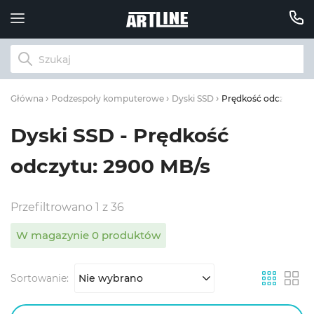
Prędkość odczytu: 29
Główna
Podzespoły komputerowe
Dyski SSD
Dyski SSD - Prędkość
odczytu: 2900 MB/s
Przefiltrowano 1 z 36
W magazynie 0 produktów
Sortowanie:
Nie wybrano