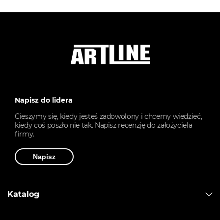
Napisz do lidera
Cieszymy się, kiedy jesteś zadowolony i chcemy wiedzieć,
kiedy coś poszło nie tak. Napisz recenzję do założyciela
firmy.
Napisz
Katalog