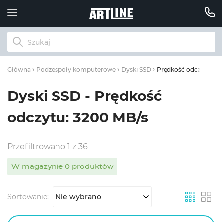
Prędkość odczytu: 32
Główna
Podzespoły komputerowe
Dyski SSD
Dyski SSD - Prędkość
odczytu: 3200 MB/s
Przefiltrowano 1 z 36
W magazynie 0 produktów
Sortowanie:
Nie wybrano