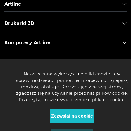
Artline
Drukarki 3D
Komputery Artline
© 2026 Sklep internetowy "Artline" - Najlepsze komputery w
Nasza strona wykorzystuje pliki cookie, aby
Polsce.
sprawnie działać i pomóc nam zapewnić najlepszą
możliwą obsługę. Korzystając z naszej strony,
zgadzasz się na używanie przez nas plików cookie.
Przeczytaj nasze oświadczenie o plikach cookie.
Zezwalaj na cookie