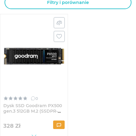
Filtry i porównanie
0
Dysk SSD Goodram PX500
gen.3 512GB M.2 (SSDPR-
PX500-512-80-G3)
328
Zł