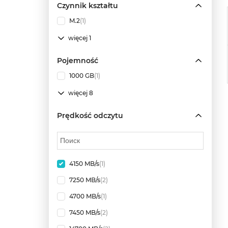
Czynnik kształtu
M.2
(1)
więcej 1
Pojemność
1000 GB
(1)
więcej 8
Prędkość odczytu
4150 MB/s
(1)
7250 MB/s
(2)
4700 MB/s
(1)
7450 MB/s
(2)