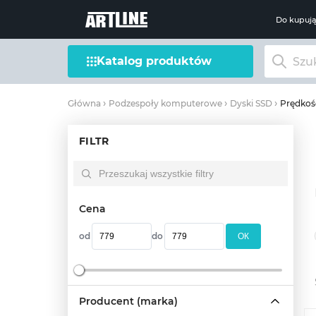
Do kupuj
Katalog produktów
Prędkoś
Główna
Podzespoły komputerowe
Dyski SSD
FILTR
Cena
od
do
OК
Producent (marka)