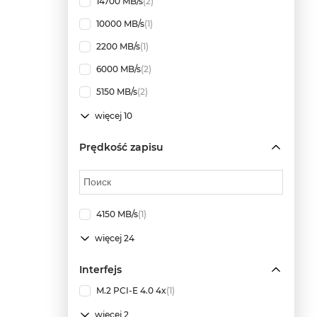
14700 MB/s
(2)
10000 MB/s
(1)
2200 MB/s
(1)
6000 MB/s
(2)
5150 MB/s
(2)
więcej 10
Prędkość zapisu
4150 MB/s
(1)
więcej 24
Interfejs
M.2 PCI-E 4.0 4x
(1)
więcej 2