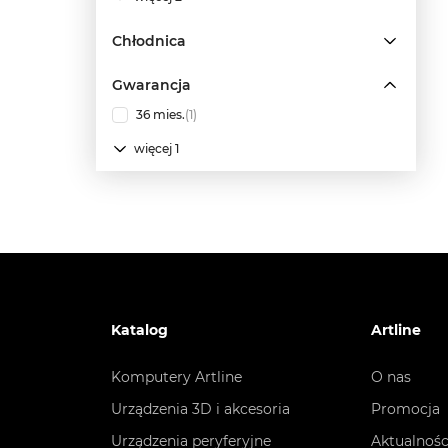
Chłodnica
Gwarancja
36 mies.
(1)
więcej 1
Katalog
Artline
Komputery Artline
O nas
Urządzenia 3D i akcesoria
Promocja
Urządzenia peryferyjne
Aktualnośc