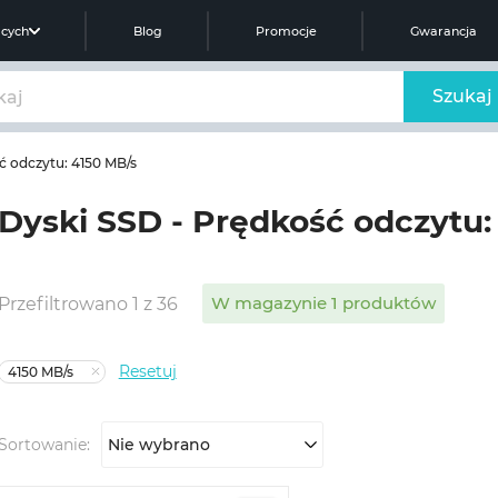
ących
Blog
Promocje
Gwarancja
Szukaj
ć odczytu: 4150 MB/s
Dyski SSD - Prędkość odczytu:
W magazynie 1 produktów
Przefiltrowano 1 z 36
Resetuj
4150 MB/s
Sortowanie:
Nie wybrano