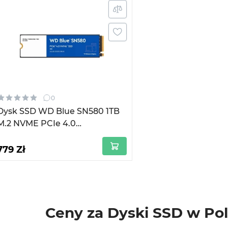
0
Dysk SSD WD Blue SN580 1TB
M.2 NVME PCIe 4.0
x4(WDS100T3B0E)
779 Zł
Ceny za Dyski SSD w Po