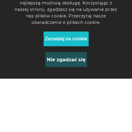
najlepszą możliwą obsługę. Korzystając z
naszej strony, zgadzasz się na używanie przez
Temperatura druku
nas plików cookie. Przeczytaj nasze
190-230℃
oświadczenie o plikach cookie.
Technologia druku
Zezwalaj na cookie
FDM (Fused deposition modeling)
Wyposażenie dodatkowe
Nie zgadzać się
Opakowanie
0
Filament Soleyin PLA
Filament
Matte 1kg szary
(3301010517)
43.98 Zł
Wymiary produktu (bez opakowania), mm
209x209x70
Waga (bez opakowania), kg
1