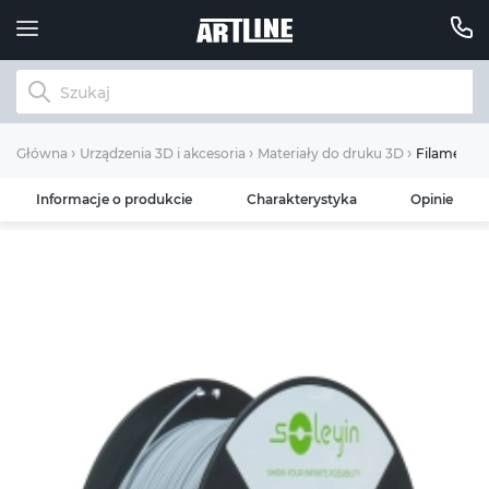
Filament So
Główna
Urządzenia 3D i akcesoria
Materiały do ​​druku 3D
Informacje o produkcie
Charakterystyka
Opinie