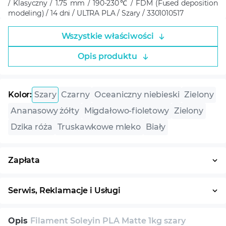
/ Klasyczny / 1.75 mm / 190-230℃ / FDM (Fused deposition
modeling) / 14 dni / ULTRA PLA / Szary / 3301010517
Wszystkie właściwości
Opis produktu
Kolor:
Szary
Czarny
Оceaniczny niebieski
Zielony
Ananasowy żółty
Migdałowo-fioletowy
Zielony
Dzika róża
Truskawkowe mleko
Biały
Zapłata
Płatność w ratach
System ratalny
Serwis, Reklamacje i Usługi
30 dni na zwrot
Serwis
Wsparcie techniczne
Opis
Filament Soleyin PLA Matte 1kg szary