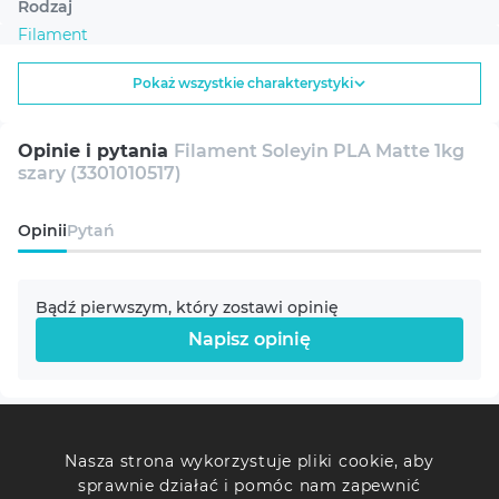
Rodzaj
Filament
Pokaż wszystkie charakterystyki
Seria
Soleyin Ultra PLA
Opinie i pytania
Filament Soleyin PLA Matte 1kg
szary (3301010517)
Rodzaj plastiku
ULTRA PLA
Opinii
Pytań
Typ plastiku
Klasyczny
Bądź pierwszym, który zostawi opinię
Napisz opinię
Kolor
Szary
Ostatnio oglądane
Średnica nici
Nasza strona wykorzystuje pliki cookie, aby
1.75 mm
sprawnie działać i pomóc nam zapewnić