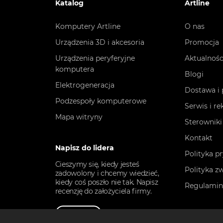
Katalog
Artline
Komputery Artline
O nas
Urządzenia 3D i akcesoria
Promocja
Urządzenia peryferyjne
Aktualnośc
komputera
Blogi
Elektrogeneracja
Dostawa i 
Podzespoły komputerowe
Serwis i r
Mapa witryny
Sterowniki
Kontakt
Napisz do lidera
Polityka p
Cieszymy się, kiedy jesteś
Polityka z
zadowolony i chcemy wiedzieć,
kiedy coś poszło nie tak. Napisz
Regulami
recenzję do założyciela firmy.
Napisz