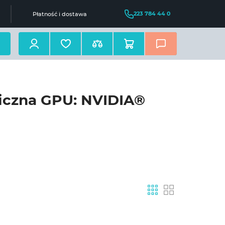
223 784 44 0
Płatność i dostawa
ficzna GPU: NVIDIA®