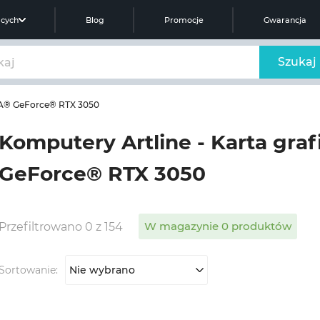
ących
Blog
Promocje
Gwarancja
Szukaj
IA® GeForce® RTX 3050
Komputery Artline - Karta gra
GeForce® RTX 3050
W magazynie 0 produktów
Przefiltrowano 0 z 154
Sortowanie:
Nie wybrano