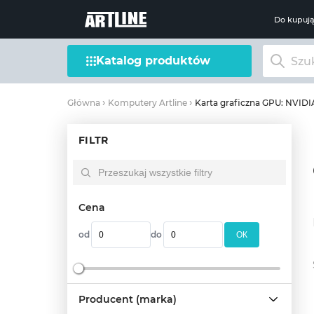
Do kupuj
Katalog produktów
Karta graficzna GPU: NVID
Główna
Komputery Artline
FILTR
Cena
od
do
OК
Producent (marka)