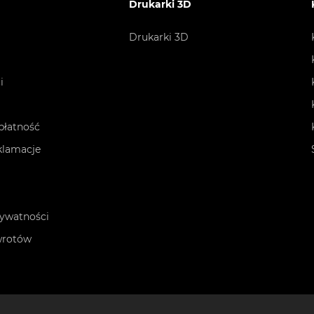
Drukarki 3D
Drukarki 3D
i
płatność
eklamacje
rywatności
wrotów
n