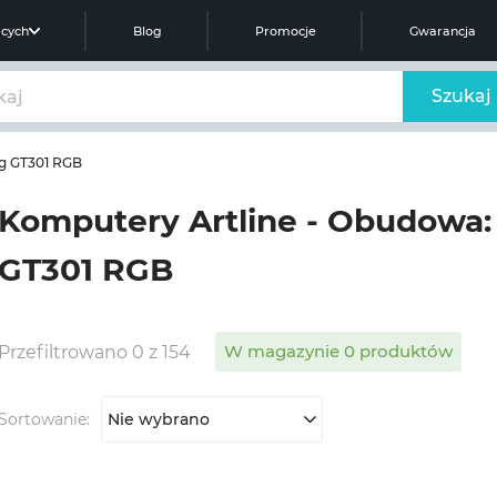
ących
Blog
Promocje
Gwarancja
Szukaj
g GT301 RGB
Komputery Artline - Obudowa
GT301 RGB
W magazynie 0 produktów
Przefiltrowano 0 z 154
Sortowanie:
Nie wybrano