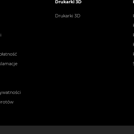
Drukarki 3D
Drukarki 3D
i
płatność
eklamacje
rywatności
wrotów
n