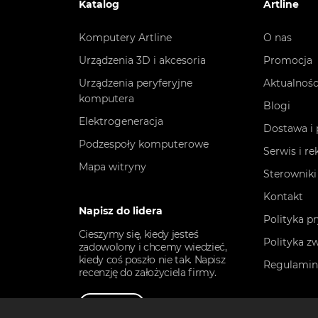
Katalog
Artline
Komputery Artline
O nas
Urządzenia 3D i akcesoria
Promocja
Urządzenia peryferyjne
Aktualnośc
komputera
Blogi
Elektrogeneracja
Dostawa i 
Podzespoły komputerowe
Serwis i r
Mapa witryny
Sterowniki
Kontakt
Napisz do lidera
Polityka p
Cieszymy się, kiedy jesteś
Polityka z
zadowolony i chcemy wiedzieć,
kiedy coś poszło nie tak. Napisz
Regulami
recenzję do założyciela firmy.
Napisz