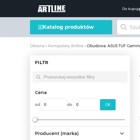
Do kupuj
Katalog produktów
Obudowa: ASUS TUF Gamin
Główna
Komputery Artline
FILTR
Cena
od
do
OК
Producent (marka)