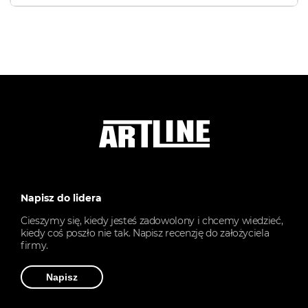
Napisz do lidera
Cieszymy się, kiedy jesteś zadowolony i chcemy wiedzieć,
kiedy coś poszło nie tak. Napisz recenzję do założyciela
firmy.
Napisz