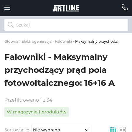
Maksymalny przychodzący prąd p
Główna
Elektrogeneracja
Falowniki
Falowniki - Maksymalny
przychodzący prąd pola
fotowoltaicznego: 16+16 A
Przefiltrowano 1 z 34
W magazynie 1 produktów
Sortowanie:
Nie wybrano