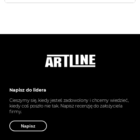
Napisz do lidera
Cieszymy się, kiedy jesteś zadowolony i chcemy wiedzieć,
kiedy coś poszło nie tak. Napisz recenzję do założyciela
firmy.
Napisz