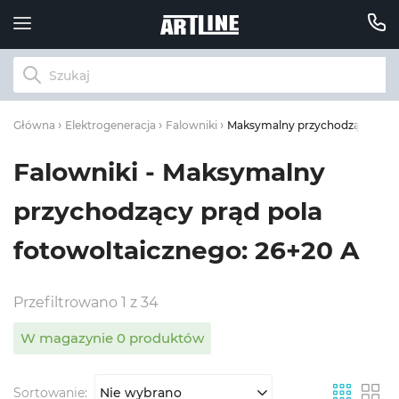
Maksymalny przychodzący prąd 
Główna
Elektrogeneracja
Falowniki
Falowniki - Maksymalny
przychodzący prąd pola
fotowoltaicznego: 26+20 A
Przefiltrowano 1 z 34
W magazynie 0 produktów
Sortowanie:
Nie wybrano