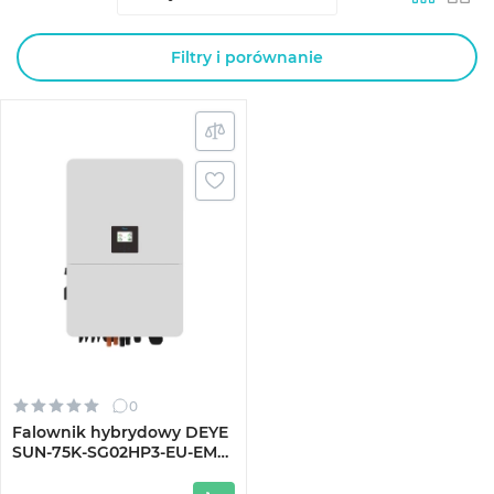
Filtry i porównanie
0
Falownik hybrydowy DEYE
SUN-75K-SG02HP3-EU-EM6
75kW HV-battery 6 MPPT
Wi-Fi 220/380V (SUN-75K-