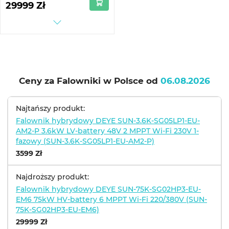
29999 Zł
SG02HP3-EU-EM6)
Ceny za Falowniki w Polsce od
06.08.2026
Najtańszy produkt:
Falownik hybrydowy DEYE SUN-3.6K-SG05LP1-EU-
AM2-P 3.6kW LV-battery 48V 2 MPPT Wi-Fi 230V 1-
fazowy (SUN-3.6K-SG05LP1-EU-AM2-P)
3599 Zł
Najdroższy produkt:
Falownik hybrydowy DEYE SUN-75K-SG02HP3-EU-
EM6 75kW HV-battery 6 MPPT Wi-Fi 220/380V (SUN-
75K-SG02HP3-EU-EM6)
29999 Zł