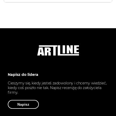
Napisz do lidera
Cieszymy się, kiedy jesteś zadowolony i chcemy wiedzieć,
kiedy coś poszło nie tak. Napisz recenzję do założyciela
firmy.
Napisz