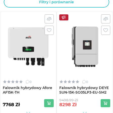
Filtry i porównanie
0
0
Falownik hybrydowy Afore
Falownik hybrydowy DEYE
AF15K-TH
SUN-15K-SG05LP3-EU-SM2
9498.99 Zł
7768 Zł
8298
Zł