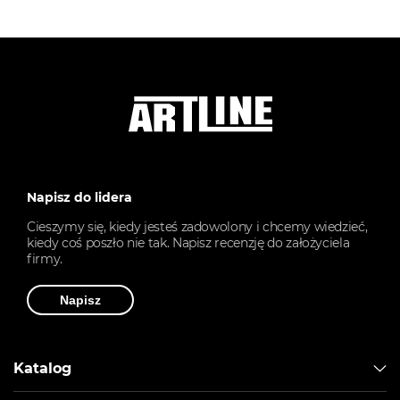
Napisz do lidera
Cieszymy się, kiedy jesteś zadowolony i chcemy wiedzieć,
kiedy coś poszło nie tak. Napisz recenzję do założyciela
firmy.
Napisz
Katalog