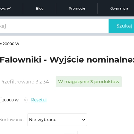
ących
Blog
Promocje
Gwarancja
Szukaj
e: 20000 W
Falowniki - Wyjście nominaln
W magazynie 3 produktów
Przefiltrowano 3 z 34
Resetuj
20000 W
Sortowanie:
Nie wybrano