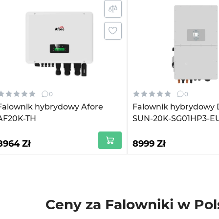
0
0
Falownik hybrydowy Afore
Falownik hybrydowy
AF20K-TH
SUN-20K-SG01HP3-E
8964 Zł
8999 Zł
Ceny za Falowniki w Po