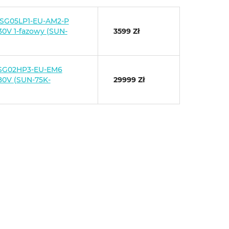
-SG05LP1-EU-AM2-P
30V 1-fazowy (SUN-
3599 Zł
-SG02HP3-EU-EM6
80V (SUN-75K-
29999 Zł