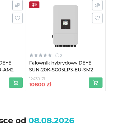
0
 DEYE
Falownik hybrydowy DEYE
U-AM2
SUN-20K-SG05LP3-EU-SM2
12439 Zł
10800
Zł
lsce od
08.08.2026