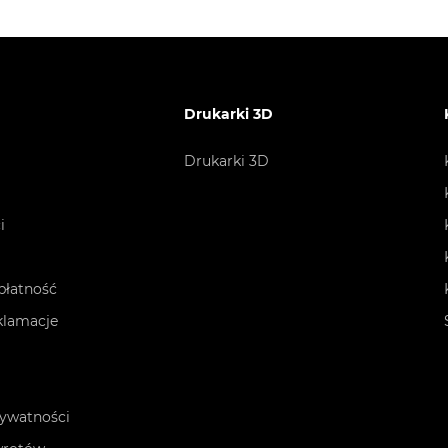
Drukarki 3D
Drukarki 3D
i
płatność
eklamacje
rywatności