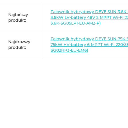
Falownik hybrydowy DEYE SUN-3.6K
Najtańszy
3.6kW LV-battery 48V 2 MPPT Wi-Fi 2
produkt:
3.6K-SG05LP1-EU-AM2-P)
Falownik hybrydowy DEYE SUN-75K
Najdroższy
75kW HV-battery 6 MPPT Wi-Fi 220/3
produkt:
SG02HP3-EU-EM6)