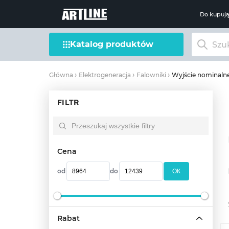
Do kupuj
Katalog produktów
Wyjście nominaln
Główna
Elektrogeneracja
Falowniki
FILTR
Cena
od
do
OК
Rabat