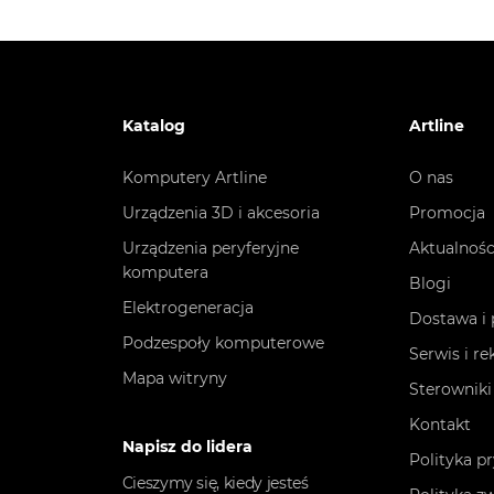
Katalog
Artline
Komputery Artline
O nas
Urządzenia 3D i akcesoria
Promocja
Urządzenia peryferyjne
Aktualnośc
komputera
Blogi
Elektrogeneracja
Dostawa i 
Podzespoły komputerowe
Serwis i r
Mapa witryny
Sterowniki
Kontakt
Napisz do lidera
Polityka p
Cieszymy się, kiedy jesteś