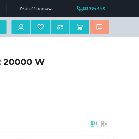
223 784 44 0
Płatność i dostawa
e: 20000 W