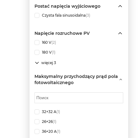
Postać napięcia wyjściowego
Czysta fala sinusoidalna
(3)
Napięcie rozruchowe PV
160 V
(2)
180 V
(1)
więcej 3
Maksymalny przychodzący prąd pola
fotowoltaicznego
32+32 A
(1)
26+26
(1)
36+20 A
(1)