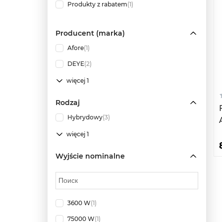
Produkty z rabatem
(1)
Producent (marka)
Afore
(1)
DEYE
(2)
więcej 1
Rodzaj
Hybrydowy
(3)
więcej 1
Wyjście nominalne
3600 W
(1)
75000 W
(1)